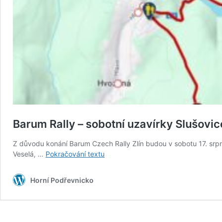
Barum Rally – sobotní uzavírky Slušovice
Z důvodu konání Barum Czech Rally Zlín budou v sobotu 17. srpn
Barum
Veselá, …
Pokračování textu
Rally
–
Horní Podřevnicko
sobotní
uzavírky
Slušovice
a